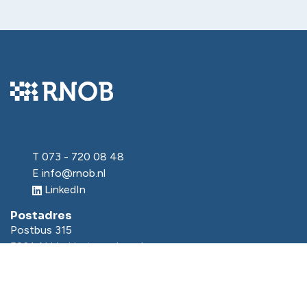
T
073 - 720 08 48
E
info@rnob.nl
LinkedIn
Postadres
Postbus 315
5201 AH ’s-Hertogenbosch
Bezoekadres
Onderwijsboulevard 225
5223 DE ’s-Hertogenbosch