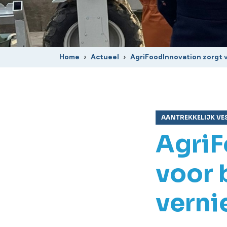
Home
Actueel
AgriFoodInnovation zorgt
AANTREKKELIJK VE
AgriF
voor
verni