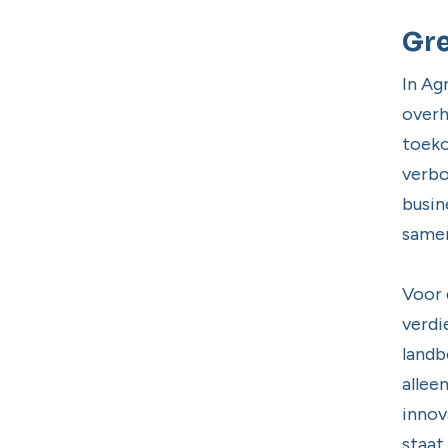
Gre
In Ag
overh
toeko
verbo
busin
samen
Voor 
verdi
landb
allee
innov
staat