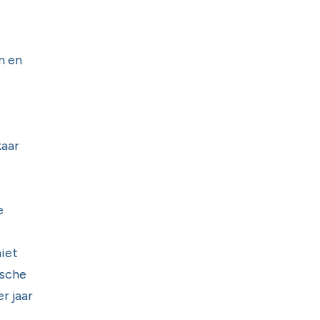
n en
kaar
e
iet
ische
r jaar