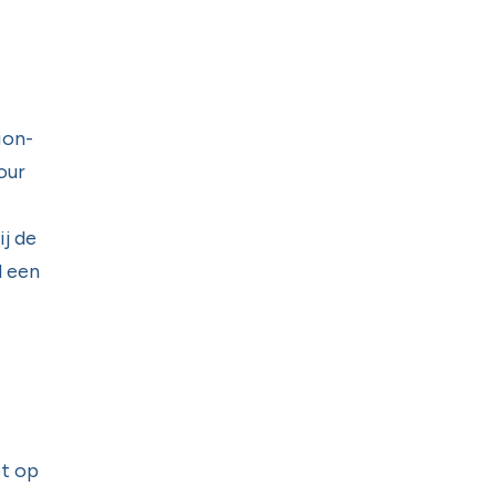
ion-
our
ij de
d een
ot op