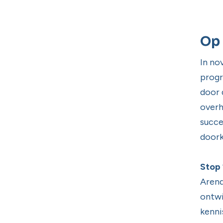
Op 
In no
progr
door 
overh
succe
doork
Stop 
Arend
ontwi
kenni