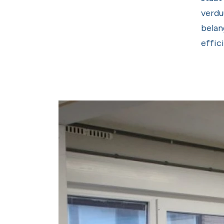
verdu
belan
effic