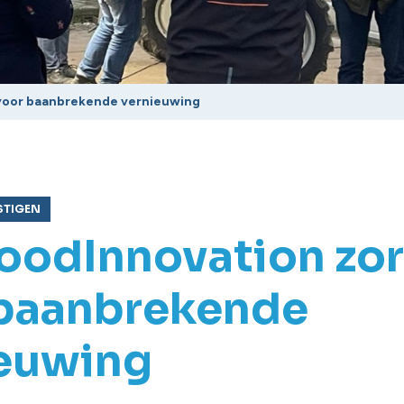
 voor baanbrekende vernieuwing
STIGEN
oodInnovation zo
 baanbrekende
euwing