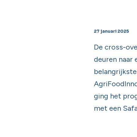
27 januari 2025
De cross-ove
deuren naar 
belangrijkst
AgriFoodInno
ging het pro
met een Safa