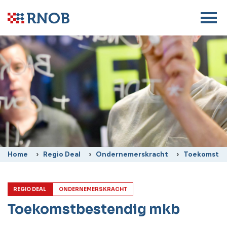
Home
Regio Deal
Ondernemerskracht
Toekomstbe
REGIO DEAL
ONDERNEMERSKRACHT
Toekomstbestendig mkb