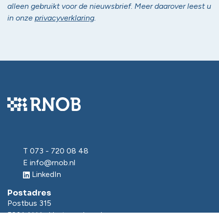
alleen gebruikt voor de nieuwsbrief. Meer daarover leest u
in onze
privacyverklaring
.
T
073 - 720 08 48
E
info@rnob.nl
LinkedIn
Postadres
Postbus 315
5201 AH ’s-Hertogenbosch