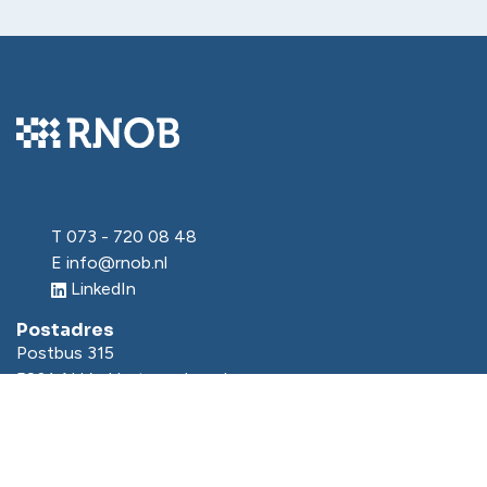
T
073 - 720 08 48
E
info@rnob.nl
LinkedIn
Postadres
Postbus 315
5201 AH ’s-Hertogenbosch
Bezoekadres
Onderwijsboulevard 225
5223 DE ’s-Hertogenbosch