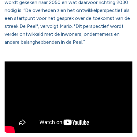
wordt gekeken naar 2050 en wat daarvoor richting 2030
nodig is. “De overheden zien het ontwikkelperspectief als
een startpunt voor het gesprek over de toekomst van de
streek De Peel", vervolgt Mario. "Dit perspectief wordt
verder ontwikkeld met de inwoners, ondernemers en
andere belanghebbenden in de Peel.”