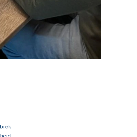
ebrek
gheid