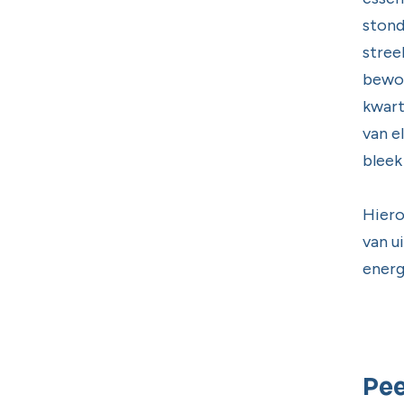
stond
stree
bewon
kwart
van e
bleek
Hiero
van u
energ
Pee