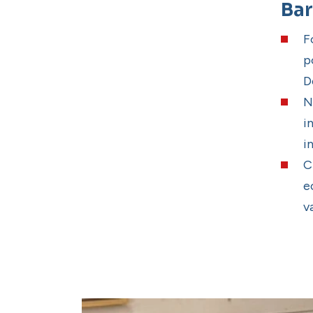
Bar
F
p
D
N
i
i
C
e
v