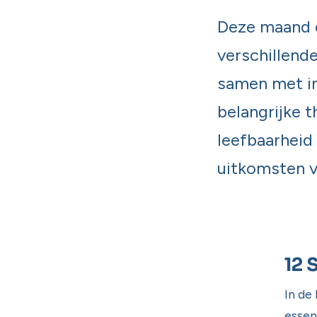
Deze maand 
verschillend
samen met in
belangrijke 
leefbaarheid
uitkomsten v
12 
​In d
essen