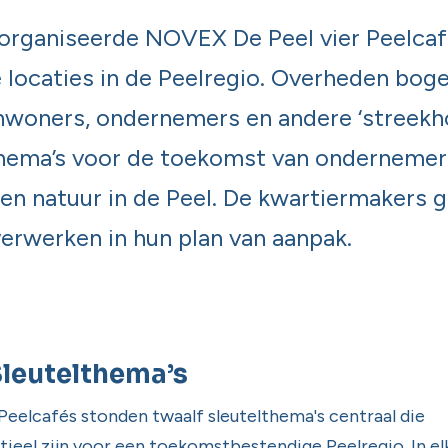
organiseerde NOVEX De Peel vier Peelcaf
e locaties in de Peelregio. Overheden boge
woners, ondernemers en andere ‘streekho
thema’s voor de toekomst van ondernemer
 en natuur in de Peel. De kwartiermakers 
erwerken in hun plan van aanpak.
Sleutelthema’s
e Peelcafés stonden twaalf sleutelthema's centraal die
tieel zijn voor een toekomstbestendige Peelregio. In el