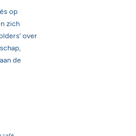
és op
n zich
lders’ over
schap,
gaan de
k café