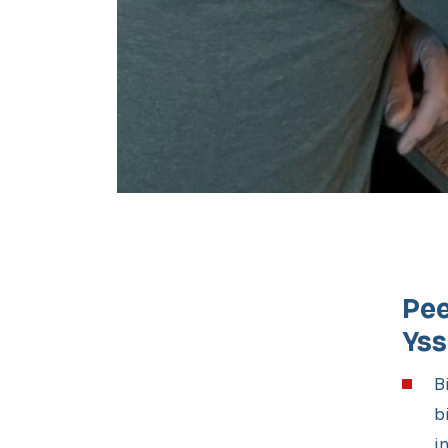
Pee
Yss
B
b
i