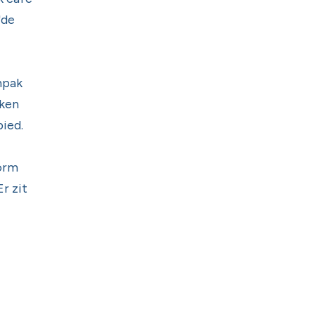
'de
npak
kken
bied.
vorm
r zit