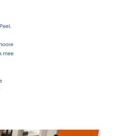
Peel.
 mooie
ik mee
e
”